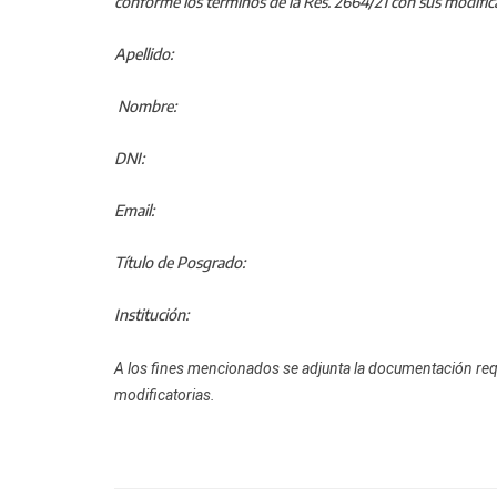
conforme los términos de la Res. 2664/21 con sus modifica
Apellido:
Nombre:
DNI:
Email:
Título de Posgrado:
Institución:
A los fines mencionados se adjunta la documentación requer
modificatorias
.