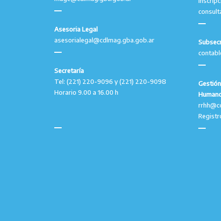
Inscrip
consult
Asesoria Legal
asesorialegal@cdlmag.gba.gob.ar
Subsecr
contab
Secretaría
Tel: (221) 220-9096 y (221) 220-9098
Gestión
Horario 9.00 a 16.00 h
Human
rrhh@c
Registr