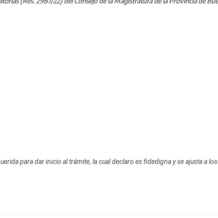
torias (Res. 2987/22) del Consejo de la Magistratura de la Provincia de Bue
ida para dar inicio al trámite, la cual declaro
es fidedigna y se ajusta a l