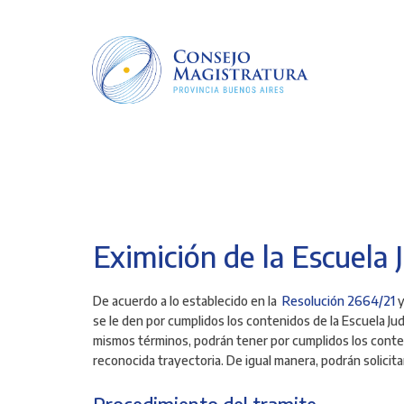
Pasar
al
contenido
principal
Eximición de la Escuela 
De acuerdo a lo establecido en la
Resolución 2664/21
y
se le den por cumplidos los contenidos de la Escuela Jud
mismos términos, podrán tener por cumplidos los conten
reconocida trayectoria. De igual manera, podrán solicita