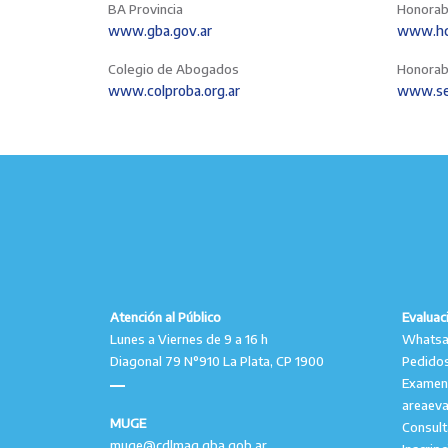
BA Provincia
Honorab
www.gba.gov.ar
www.hcd
Colegio de Abogados
Honorab
www.colproba.org.ar
www.se
Atención al Público
Evaluac
Lunes a Viernes de 9 a 16 h
Whatsap
Diagonal 79 N°910 La Plata, CP 1900
Pedidos
Examen
areaev
MUGE
Consul
muge@cdlmag.gba.gob.ar