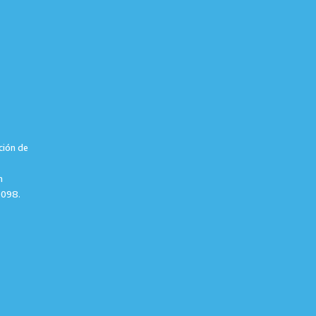
ción de
m
9098.