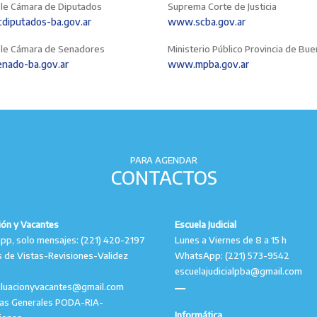
le Cámara de Diputados
Suprema Corte de Justicia
iputados-ba.gov.ar
www.scba.gov.ar
le Cámara de Senadores
Ministerio Público Provincia de Bu
nado-ba.gov.ar
www.mpba.gov.ar
PARA AGENDAR
CONTACTOS
ión y Vacantes
Escuela Judicial
p, solo mensajes: (221) 420-2197
Lunes a Viernes de 8 a 15 h
 de Vistas-Revisiones-Validez
WhatsApp: (221) 573-9542
escuelajudicialpba@gmail.com
aluacionyvacantes@gmail.com
tas Generales PODA-RIA-
Informática