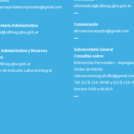
ciones
informatica@cdlmag.gba.gob.ar
asriapodainscripciones@gmail.com
Comunicación
etaría Administrativa
dircomconsejopba@gmail.com
le@cdlmag.gba.gob.ar
Subsecretaría General
 Administrativa y Recursos
Consultas sobre:
os
Entrevistas Personales - Impugna
dlmag.gba.gob.ar
Orden de Mérito
o de Inclusión Laboral Integral
subsecretariagralcdlm@gmail.co
Tel: (221) 220-9096 y (221) 220-
Horario 9.00 a 16.00 h