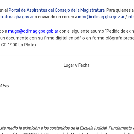
en el
Portal de Aspirantes del Consejo de la Magistratura.
Para quienes a
ratura.gba.gov.ar
o enviando un correo a
infor@cdlmag.gba.gov.ar
/
inf
ico a
muge@cdlmag.gba.gob.ar
con el siguiente asunto “Pedido de exi
con su firma digital en pdf o en forma ológrafa pres
en un documento
 CP 1900 La Plata)
y Fecha
Aires
r este medio la eximición a los contenidos de la Escuela Judicial. Fundament