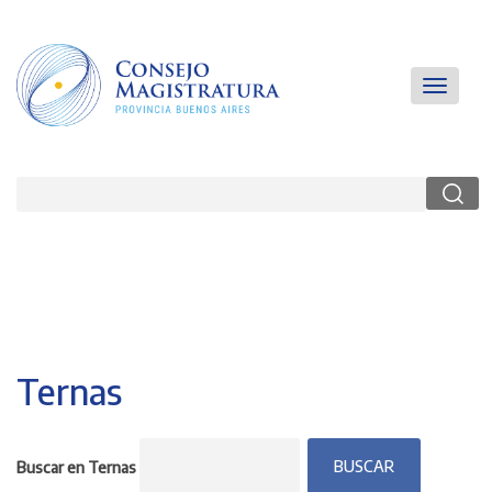
Pasar
al
contenido
principal
Main
Toggle
navigatio
navigati
Buscar
Ternas
Buscar en Ternas