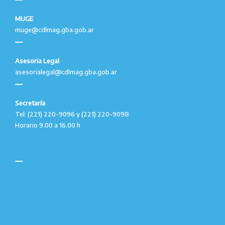
MUGE
muge@cdlmag.gba.gob.ar
Asesoria Legal
asesorialegal@cdlmag.gba.gob.ar
Secretaría
Tel: (221) 220-9096 y (221) 220-9098
Horario 9.00 a 16.00 h