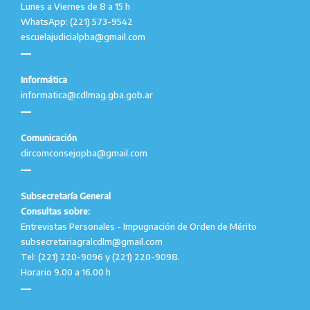
Lunes a Viernes de 8 a 15 h
WhatsApp: (221) 573-9542
escuelajudicialpba@gmail.com
Informática
informatica@cdlmag.gba.gob.ar
Comunicación
dircomconsejopba@gmail.com
Subsecretaría General
Consultas sobre:
Entrevistas Personales - Impugnación de Orden de Mérito
subsecretariagralcdlm@gmail.com
Tel: (221) 220-9096 y (221) 220-9098.
Horario 9.00 a 16.00 h