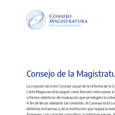
Pasar
al
contenido
principal
Consejo de la Magistratu
La creación de este Consejo surge de la reforma de la 
Carta Magna local le asignó como función seleccionar a
criterios objetivos de evaluación que privilegien la sol
A fin de llevar adelante tal cometido, el Consejo está 
distintas instancias y de la institución que regula la mat
Asimismo, con carácter consultivo, lo integran jueces,