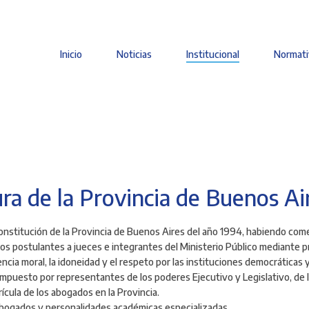
Inicio
Noticias
Institucional
Normati
Main
navigation
ra de la Provincia de Buenos Ai
Constitución de la Provincia de Buenos Aires del año 1994, habiendo com
 los postulantes a jueces e integrantes del Ministerio Público mediante
vencia moral, la idoneidad y el respeto por las instituciones democrática
compuesto por representantes de los poderes Ejecutivo y Legislativo, de l
rícula de los abogados en la Provincia.
 abogados y personalidades académicas especializadas.