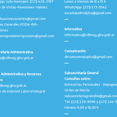
p, solo mensajes: (221) 420-2197
Lunes a Viernes de 8 a 15 h
 de Vistas-Revisiones-Validez
WhatsApp: (221) 573-9542
escuelajudicialpba@gmail.com
aluacionyvacantes@gmail.com
tas Generales PODA-RIA-
Informática
ciones
informatica@cdlmag.gba.gob.ar
asriapodainscripciones@gmail.com
Comunicación
etaría Administrativa
dircomconsejopba@gmail.com
le@cdlmag.gba.gob.ar
Subsecretaría General
 Administrativa y Recursos
Consultas sobre:
os
Entrevistas Personales - Impugna
dlmag.gba.gob.ar
Orden de Mérito
o de Inclusión Laboral Integral
subsecretariagralcdlm@gmail.co
Tel: (221) 220-9096 y (221) 220-
Horario 9.00 a 16.00 h