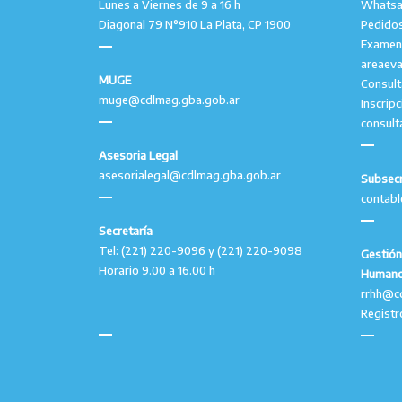
Lunes a Viernes de 9 a 16 h
Whatsap
Diagonal 79 N°910 La Plata, CP 1900
Pedidos
Examen
areaev
MUGE
Consul
muge@cdlmag.gba.gob.ar
Inscrip
consult
Asesoria Legal
asesorialegal@cdlmag.gba.gob.ar
Subsecr
contab
Secretaría
Tel: (221) 220-9096 y (221) 220-9098
Gestión
Horario 9.00 a 16.00 h
Human
rrhh@c
Registr