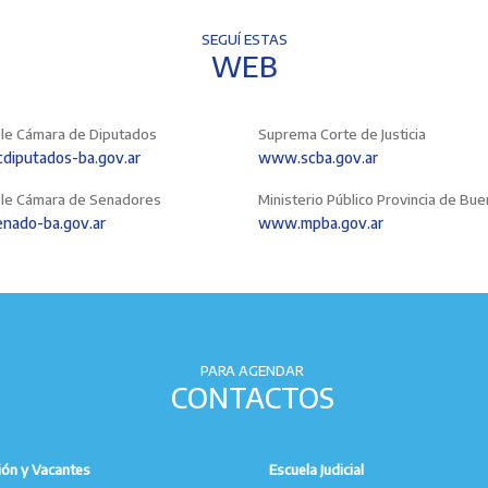
SEGUÍ ESTAS
WEB
le Cámara de Diputados
Suprema Corte de Justicia
iputados-ba.gov.ar
www.scba.gov.ar
le Cámara de Senadores
Ministerio Público Provincia de Bu
nado-ba.gov.ar
www.mpba.gov.ar
PARA AGENDAR
CONTACTOS
ión y Vacantes
Escuela Judicial