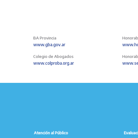
BA Provincia
Honorab
www.gba.gov.ar
www.hcd
Colegio de Abogados
Honorab
www.colproba.org.ar
www.se
Atención al Público
Evaluac