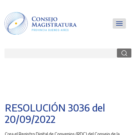
Pasar
al
contenido
principal
Main
Toggle
navigatio
navigati
Buscar
RESOLUCIÓN 3036 del
20/09/2022
Crea el Registro Digital de Convenios (RDC) del Consejo de la