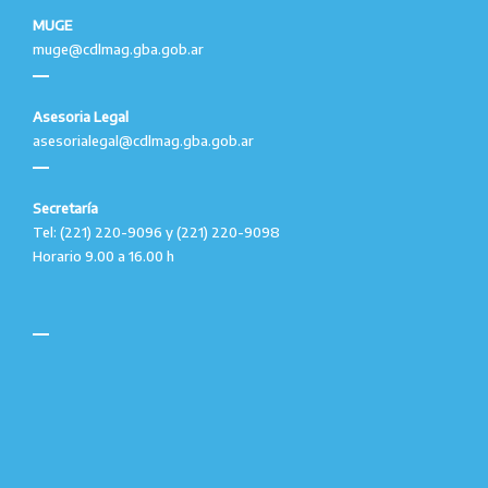
MUGE
muge@cdlmag.gba.gob.ar
Asesoria Legal
asesorialegal@cdlmag.gba.gob.ar
Secretaría
Tel: (221) 220-9096 y (221) 220-9098
Horario 9.00 a 16.00 h