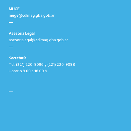
MUGE
muge@cdlmag.gba.gob.ar
Asesoria Legal
asesorialegal@cdlmag.gba.gob.ar
Secretaría
Tel: (221) 220-9096 y (221) 220-9098
Horario 9.00 a 16.00 h