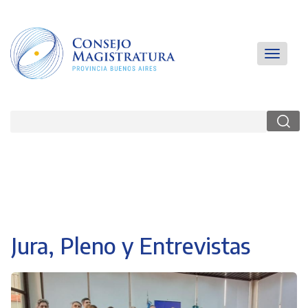
Pasar
al
contenido
principal
Main
Toggle
navigatio
navigati
Buscar
Jura, Pleno y Entrevistas