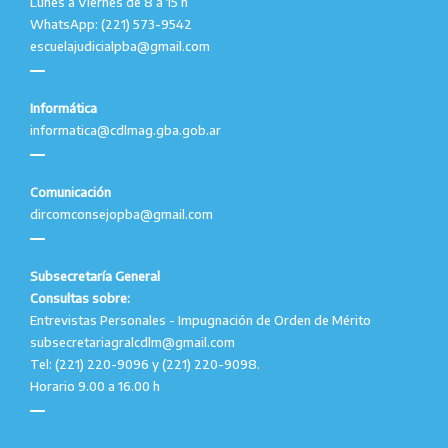
Lunes a Viernes de 8 a 15 h
WhatsApp: (221) 573-9542
escuelajudicialpba@gmail.com
Informática
informatica@cdlmag.gba.gob.ar
Comunicación
dircomconsejopba@gmail.com
Subsecretaría General
Consultas sobre:
Entrevistas Personales - Impugnación de Orden de Mérito
subsecretariagralcdlm@gmail.com
Tel: (221) 220-9096 y (221) 220-9098.
Horario 9.00 a 16.00 h