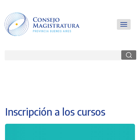
Pasar
al
contenido
principal
Main
Toggle
navigatio
navigati
Buscar
Inscripción a los cursos