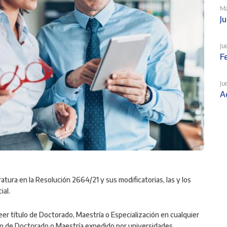
Ma
J
Ju
Fe
Ju
A
atura en la Resolución 2664/21 y sus modificatorias, las y los
ial.
er título de Doctorado, Maestría o Especialización en cualquier
tulo de Doctorado o Maestría expedido por universidades