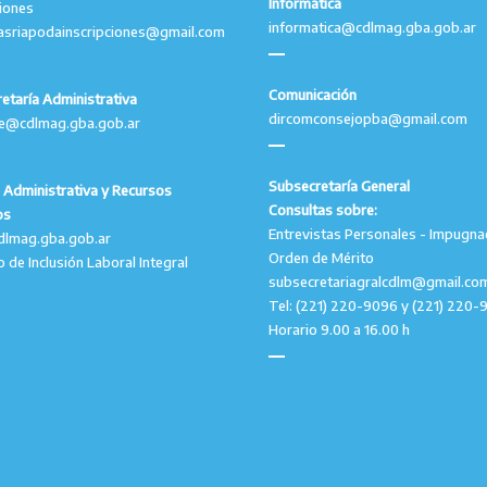
Informática
ciones
informatica@cdlmag.gba.gob.ar
asriapodainscripciones@gmail.com
Comunicación
etaría Administrativa
dircomconsejopba@gmail.com
le@cdlmag.gba.gob.ar
Subsecretaría General
 Administrativa y Recursos
Consultas sobre:
os
Entrevistas Personales - Impugna
dlmag.gba.gob.ar
Orden de Mérito
o de Inclusión Laboral Integral
subsecretariagralcdlm@gmail.co
Tel: (221) 220-9096 y (221) 220-
Horario 9.00 a 16.00 h