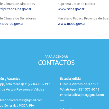
le Cámara de Diputados
Suprema Corte de Justicia
iputados-ba.gov.ar
www.scba.gov.ar
le Cámara de Senadores
Ministerio Público Provincia de Bu
nado-ba.gov.ar
www.mpba.gov.ar
PARA AGENDAR
CONTACTOS
ión y Vacantes
Escuela Judicial
p, solo mensajes: (221) 420-2197
Lunes a Viernes de 8 a 15 h
 de Vistas-Revisiones-Validez
WhatsApp: (221) 573-9542
escuelajudicialpba@gmail.com
aluacionyvacantes@gmail.com
tas Generales PODA-RIA-