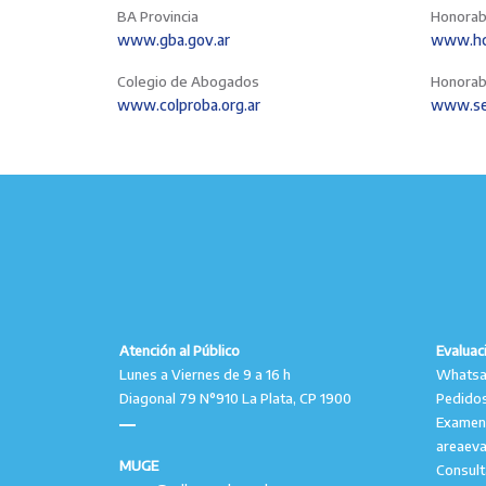
BA Provincia
Honorab
www.gba.gov.ar
www.hcd
Colegio de Abogados
Honorab
www.colproba.org.ar
www.se
Atención al Público
Evaluac
Lunes a Viernes de 9 a 16 h
Whatsap
Diagonal 79 N°910 La Plata, CP 1900
Pedidos
Examen
areaev
MUGE
Consul