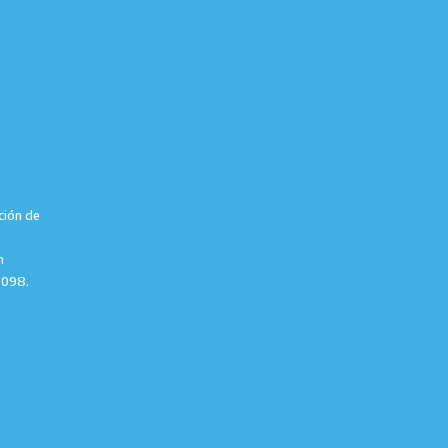
ción de
m
9098.