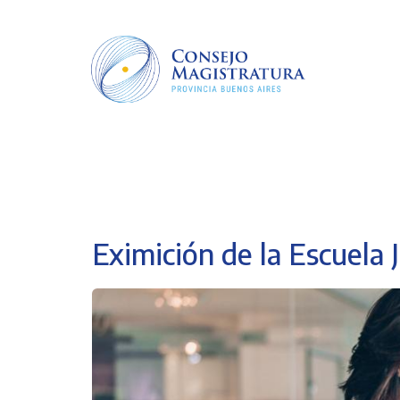
Pasar
al
contenido
principal
Eximición de la Escuela J