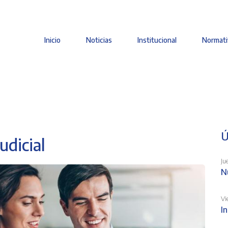
Inicio
Noticias
Institucional
Normati
Main
navigation
Ú
udicial
Ju
N
Vi
I