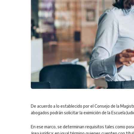
De acuerdo a lo establecido por el Consejo de la Magistr
abogados podrán solicitar la eximición de la Escuela Judic
En ese marco, se determinan requisitos tales como pose
área jurídica; en igual término quienes cuenten con tí