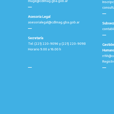
muge@cdlmag.gba.gob.ar
Inscrip
consult
Asesoria Legal
asesorialegal@cdlmag.gba.gob.ar
Subsecr
contab
Secretaría
Tel: (221) 220-9096 y (221) 220-9098
Gestión
Horario 9.00 a 16.00 h
Human
rrhh@c
Registr