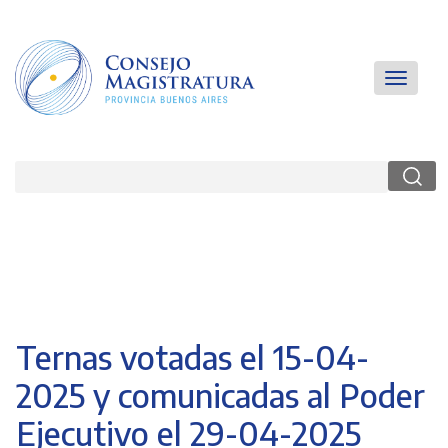
Pasar
al
contenido
principal
Main
Toggle
navigatio
navigati
Buscar
Ternas votadas el 15-04-
2025 y comunicadas al Poder
Ejecutivo el 29-04-2025