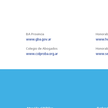
BA Provincia
Honorab
www.gba.gov.ar
www.hcd
Colegio de Abogados
Honorab
www.colproba.org.ar
www.se