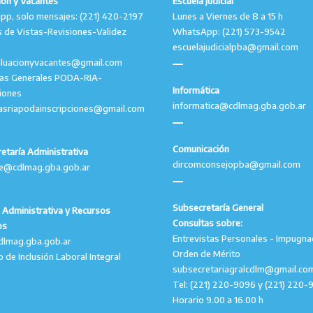
ión y Vacantes
Escuela Judicial
p, solo mensajes: (221) 420-2197
Lunes a Viernes de 8 a 15 h
 de Vistas-Revisiones-Validez
WhatsApp: (221) 573-9542
escuelajudicialpba@gmail.com
aluacionyvacantes@gmail.com
tas Generales PODA-RIA-
Informática
ciones
informatica@cdlmag.gba.gob.ar
asriapodainscripciones@gmail.com
Comunicación
etaría Administrativa
dircomconsejopba@gmail.com
le@cdlmag.gba.gob.ar
Subsecretaría General
 Administrativa y Recursos
Consultas sobre:
os
Entrevistas Personales - Impugna
dlmag.gba.gob.ar
Orden de Mérito
o de Inclusión Laboral Integral
subsecretariagralcdlm@gmail.co
Tel: (221) 220-9096 y (221) 220-
Horario 9.00 a 16.00 h