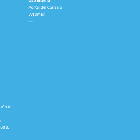
Uso Interno
Portal del Consejo
Webmail
ción de
m
9098.