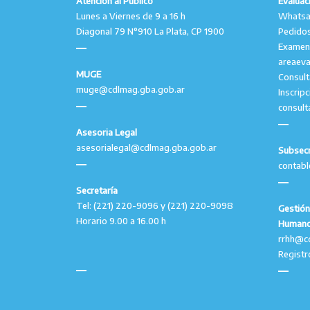
Atención al Público
Evaluac
Lunes a Viernes de 9 a 16 h
Whatsap
Diagonal 79 N°910 La Plata, CP 1900
Pedidos
Examen
areaev
MUGE
Consul
muge@cdlmag.gba.gob.ar
Inscrip
consult
Asesoria Legal
asesorialegal@cdlmag.gba.gob.ar
Subsecr
contab
Secretaría
Tel: (221) 220-9096 y (221) 220-9098
Gestión
Horario 9.00 a 16.00 h
Human
rrhh@c
Registr