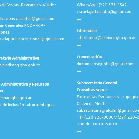
 de Vistas-Revisiones-Validez
WhatsApp: (221) 573-9542
escuelajudicialpba@gmail.com
aluacionyvacantes@gmail.com
tas Generales PODA-RIA-
Informática
ciones
informatica@cdlmag.gba.gob.ar
asriapodainscripciones@gmail.com
Comunicación
etaría Administrativa
dircomconsejopba@gmail.com
le@cdlmag.gba.gob.ar
Subsecretaría General
 Administrativa y Recursos
Consultas sobre:
os
Entrevistas Personales - Impugna
dlmag.gba.gob.ar
Orden de Mérito
o de Inclusión Laboral Integral
subsecretariagralcdlm@gmail.co
Tel: (221) 220-9096 y (221) 220-
Horario 9.00 a 16.00 h