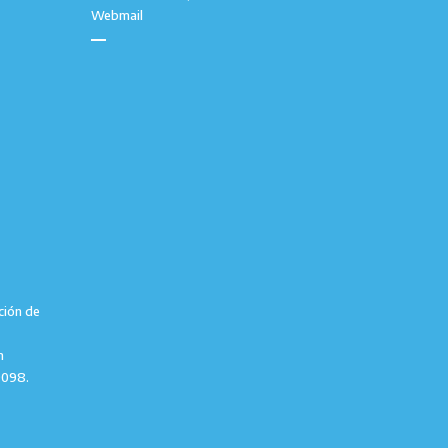
Webmail
ción de
m
9098.