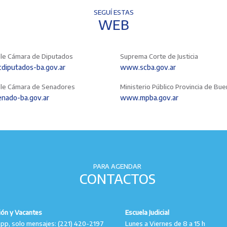
SEGUÍ ESTAS
WEB
le Cámara de Diputados
Suprema Corte de Justicia
iputados-ba.gov.ar
www.scba.gov.ar
le Cámara de Senadores
Ministerio Público Provincia de Bu
nado-ba.gov.ar
www.mpba.gov.ar
PARA AGENDAR
CONTACTOS
ión y Vacantes
Escuela Judicial
p, solo mensajes: (221) 420-2197
Lunes a Viernes de 8 a 15 h