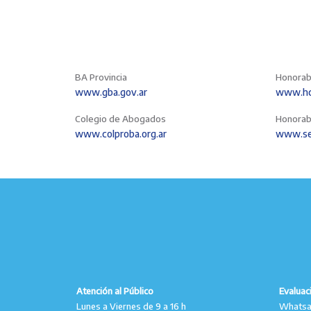
BA Provincia
Honorab
www.gba.gov.ar
www.hcd
Colegio de Abogados
Honorab
www.colproba.org.ar
www.se
Atención al Público
Evaluac
Lunes a Viernes de 9 a 16 h
Whatsap