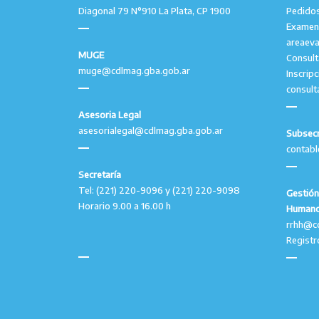
Diagonal 79 N°910 La Plata, CP 1900
Pedidos
Examen
areaev
MUGE
Consul
muge@cdlmag.gba.gob.ar
Inscrip
consult
Asesoria Legal
asesorialegal@cdlmag.gba.gob.ar
Subsecr
contab
Secretaría
Tel: (221) 220-9096 y (221) 220-9098
Gestión
Horario 9.00 a 16.00 h
Human
rrhh@c
Registr