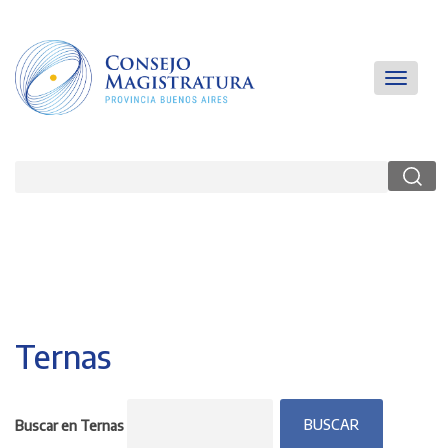
Pasar
al
contenido
principal
Main
Toggle
navigatio
navigati
Buscar
Ternas
Buscar en Ternas