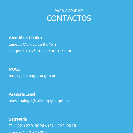
PARA AGENDAR
CONTACTOS
Atención al Público
Lunes a Viernes de 9 a 16 h
Diagonal 79 N°910 La Plata, CP 1900
MUGE
muge@cdlmag.gba.gob.ar
Asesoria Legal
asesorialegal@cdlmag.gba.gob.ar
Secretaría
Tel: (221) 220-9096 y (221) 220-9098
Horario 9.00 a 16.00 h