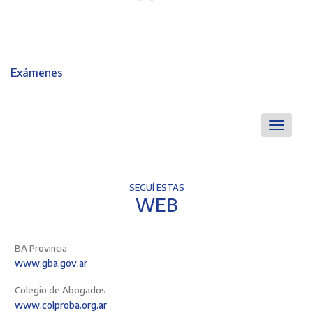
anterior
Exámenes
Toggle
navigati
SEGUÍ ESTAS
WEB
BA Provincia
www.gba.gov.ar
Colegio de Abogados
www.colproba.org.ar