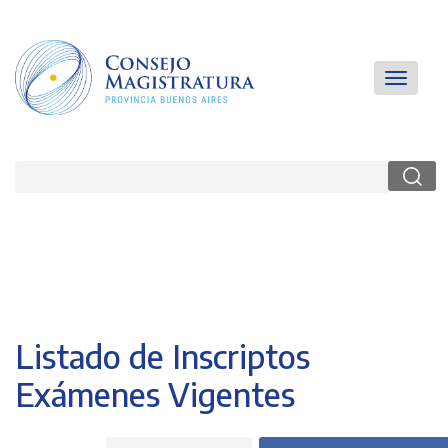
Pasar
al
contenido
principal
Main
Toggle
navigatio
navigati
Buscar
Listado de Inscriptos
Exámenes Vigentes